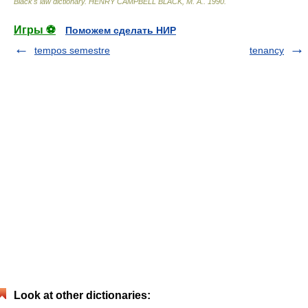
Black's law dictionary
.
HENRY CAMPBELL BLACK, M. A.
.
1990
.
Игры ⚽
Поможем сделать НИР
tempos semestre
tenancy
Look at other dictionaries: