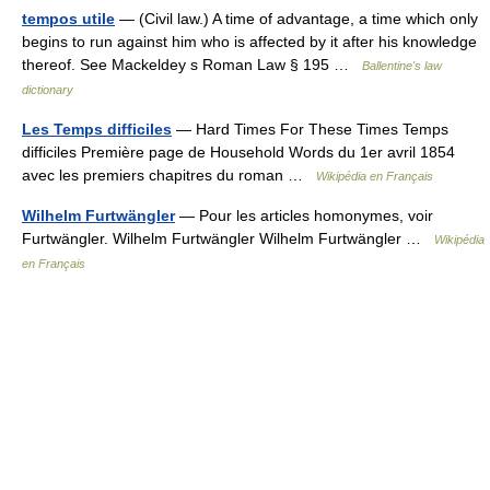
tempos utile
— (Civil law.) A time of advantage, a time which only
begins to run against him who is affected by it after his knowledge
thereof. See Mackeldey s Roman Law § 195 …
Ballentine's law
dictionary
Les Temps difficiles
— Hard Times For These Times Temps
difficiles Première page de Household Words du 1er avril 1854
avec les premiers chapitres du roman …
Wikipédia en Français
Wilhelm Furtwängler
— Pour les articles homonymes, voir
Furtwängler. Wilhelm Furtwängler Wilhelm Furtwängler …
Wikipédia
en Français